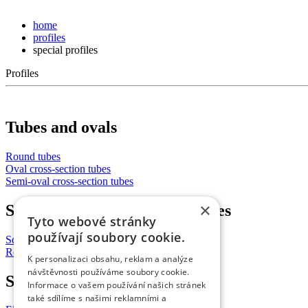
home
profiles
special profiles
Profiles
Tubes and ovals
Round tubes
Oval cross-section tubes
Semi-oval cross-section tubes
×
Square and rectangular profiles
Tyto webové stránky
používají soubory cookie.
Square cross-section tubes
Rectangular cross-section tube
K personalizaci obsahu, reklam a analýze
návštěvnosti používáme soubory cookie.
Special profiles
Informace o vašem používání našich stránek
také sdílíme s našimi reklamními a