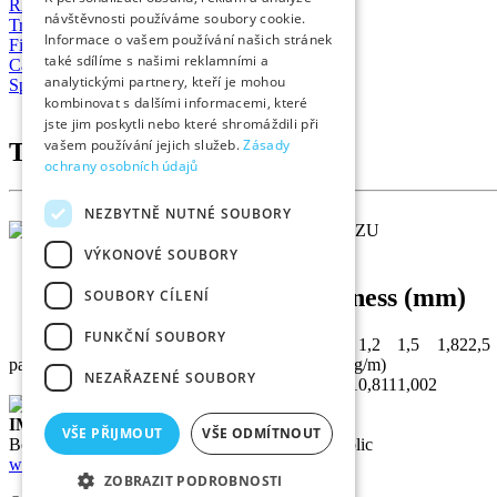
Rhomboidal cross-section tubes
návštěvnosti používáme soubory cookie.
Triangular cross-section tubes
Informace o vašem používání našich stránek
Finned oval cross-section tubes
také sdílíme s našimi reklamními a
Carpentery tubes
analytickými partnery, kteří je mohou
Special profiles
kombinovat s dalšími informacemi, které
jste jim poskytli nebo které shromáždili při
vašem používání jejich služeb.
Zásady
Triangular cross-section tubes
ochrany osobních údajů
NEZBYTNĚ NUTNÉ SOUBORY
VÝKONOVÉ SOUBORY
Wall thickness (mm)
SOUBORY CÍLENÍ
FUNKČNÍ SOUBORY
AxB
Odvozeno
0,6
0,7
0,8
0,9
1
1,2
1,5
1,8
2
2,5
palce
mm
D (mm)
Weight : (kg/m)
NEZAŘAZENÉ SOUBORY
30x30x30
28,6
0,548
0,615
0,681
0,811
1,002
IMPEX TB s.r.o.
VŠE PŘIJMOUT
VŠE ODMÍTNOUT
Bořivojova 878/35, 130 00 Praha 3 Czech Republic
www.impextb.cz
ZOBRAZIT PODROBNOSTI