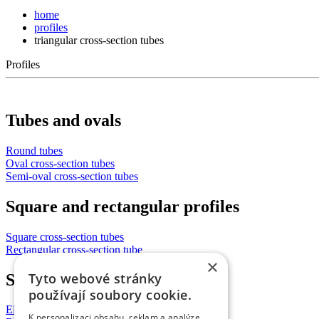
home
profiles
triangular cross-section tubes
Profiles
Tubes and ovals
Round tubes
Oval cross-section tubes
Semi-oval cross-section tubes
Square and rectangular profiles
Square cross-section tubes
Rectangular cross-section tube
×
Tyto webové stránky
Special profiles
používají soubory cookie.
Elliptical cross-section tubes
K personalizaci obsahu, reklam a analýze