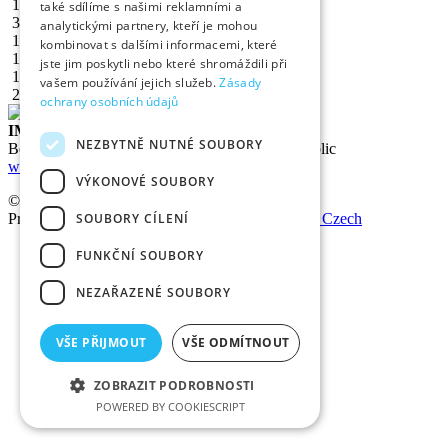
1/2”
21,25
2
0,95
také sdílíme s našimi reklamními a
3/4”
26,75
2,35
1,41
analytickými partnery, kteří je mohou
1”
33,48
2,65
2,01
kombinovat s dalšími informacemi, které
1 1/4”
42,25
2,65
2,58
jste jim poskytli nebo které shromáždili při
1 1/2”
48,25
2,9
3,25
vašem používání jejich služeb.
Zásady
2”
60,3
2,9
4,11
ochrany osobních údajů
IMPEX TB s.r.o.
NEZBYTNĚ NUTNÉ SOUBORY
Bořivojova 878/35, 130 00 Praha 3 Czech Republic
www.impextb.cz
VÝKONOVÉ SOUBORY
© 2026
IMPEX TB s.r.o.
- all rights reserved
SOUBORY CÍLENÍ
Program code and data structure:
OMEGA WEB Czech
FUNKČNÍ SOUBORY
NEZAŘAZENÉ SOUBORY
VŠE PŘIJMOUT
VŠE ODMÍTNOUT
ZOBRAZIT PODROBNOSTI
POWERED BY COOKIESCRIPT