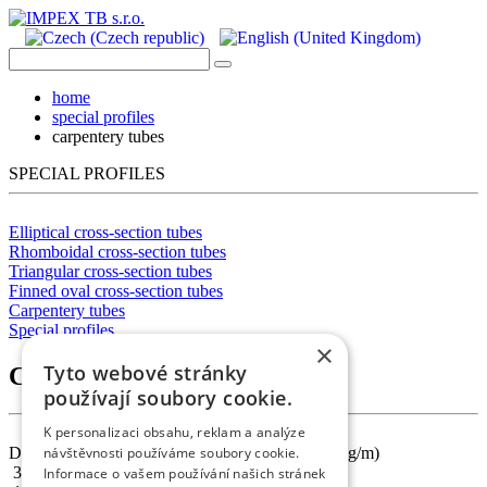
home
special profiles
carpentery tubes
SPECIAL PROFILES
Elliptical cross-section tubes
Rhomboidal cross-section tubes
Triangular cross-section tubes
Finned oval cross-section tubes
Carpentery tubes
Special profiles
×
Tyto webové stránky
Carpentery tubes
používají soubory cookie.
K personalizaci obsahu, reklam a analýze
D (palce)
D (mm)
Wall thickness (mm)
Weight: (kg/m)
návštěvnosti používáme soubory cookie.
3/8”
16,75
1,8
0,66
Informace o vašem používání našich stránek