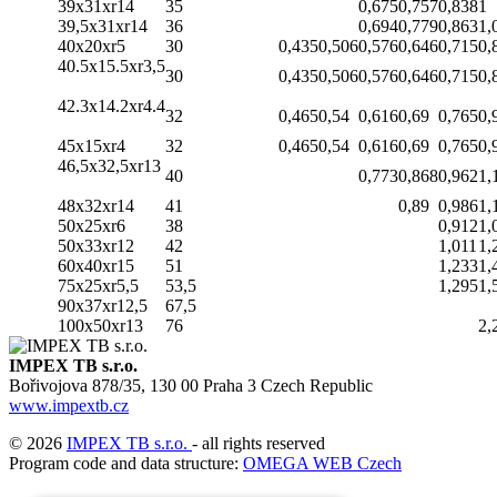
39x31xr14
35
0,675
0,757
0,838
1
39,5x31xr14
36
0,694
0,779
0,863
1,
40x20xr5
30
0,435
0,506
0,576
0,646
0,715
0,
40.5x15.5xr3,5
30
0,435
0,506
0,576
0,646
0,715
0,
42.3x14.2xr4.4
32
0,465
0,54
0,616
0,69
0,765
0,
45x15xr4
32
0,465
0,54
0,616
0,69
0,765
0,
46,5x32,5xr13
40
0,773
0,868
0,962
1,
48x32xr14
41
0,89
0,986
1,
50x25xr6
38
0,912
1,
50x33xr12
42
1,011
1,
60x40xr15
51
1,233
1,
75x25xr5,5
53,5
1,295
1,
90x37xr12,5
67,5
100x50xr13
76
2,
IMPEX TB s.r.o.
Bořivojova 878/35, 130 00 Praha 3 Czech Republic
www.impextb.cz
© 2026
IMPEX TB s.r.o.
- all rights reserved
Program code and data structure:
OMEGA WEB Czech