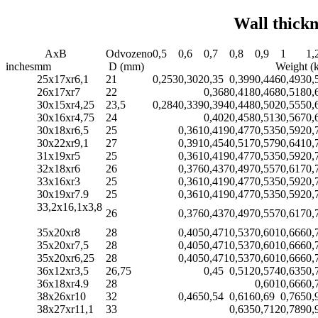
Wall thick
AxB
Odvozeno
0,5
0,6
0,7
0,8
0,9
1
1,
inches
mm
D (mm)
Weight (
25x17xr6,1
21
0,253
0,302
0,35
0,399
0,446
0,493
0,
26x17xr7
22
0,368
0,418
0,468
0,518
0,
30x15xr4,25
23,5
0,284
0,339
0,394
0,448
0,502
0,555
0,
30x16xr4,75
24
0,402
0,458
0,513
0,567
0,
30x18xr6,5
25
0,361
0,419
0,477
0,535
0,592
0,
30x22xr9,1
27
0,391
0,454
0,517
0,579
0,641
0,
31x19xr5
25
0,361
0,419
0,477
0,535
0,592
0,
32x18xr6
26
0,376
0,437
0,497
0,557
0,617
0,
33x16xr3
25
0,361
0,419
0,477
0,535
0,592
0,
30x19xr7.9
25
0,361
0,419
0,477
0,535
0,592
0,
33,2x16,1x3,8
26
0,376
0,437
0,497
0,557
0,617
0,
35x20xr8
28
0,405
0,471
0,537
0,601
0,666
0,
35x20xr7,5
28
0,405
0,471
0,537
0,601
0,666
0,
35x20xr6,25
28
0,405
0,471
0,537
0,601
0,666
0,
36x12xr3,5
26,75
0,45
0,512
0,574
0,635
0,
36x18xr4.9
28
0,601
0,666
0,
38x26xr10
32
0,465
0,54
0,616
0,69
0,765
0,
38x27xr11,1
33
0,635
0,712
0,789
0,